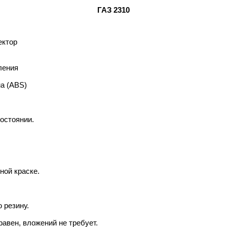
ГАЗ 2310
ектор
ления
а (ABS)
остоянии.
ной краске.
 резину.
авен, вложений не требует.