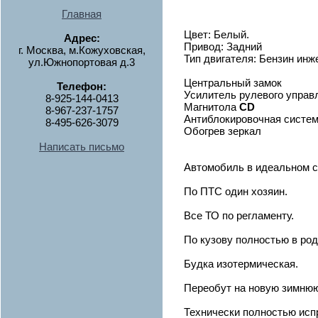
Главная
Цвет: Белый.
Адрес:
Привод: Задний
г. Москва, м.Кожуховская,
Тип двигателя: Бензин инж
ул.Южнопортовая д.3
Центральный замок
Телефон:
Усилитель рулевого управ
8-925-144-0413
Магнитола
CD
8-967-237-1757
Антиблокировочная систем
8-495-626-3079
Обогрев зеркал
Написать письмо
Автомобиль в идеальном с
По ПТС один хозяин.
Все ТО по регламенту.
По кузову полностью в род
Будка изотермическая.
Переобут на новую зимнюю
Технически полностью испр